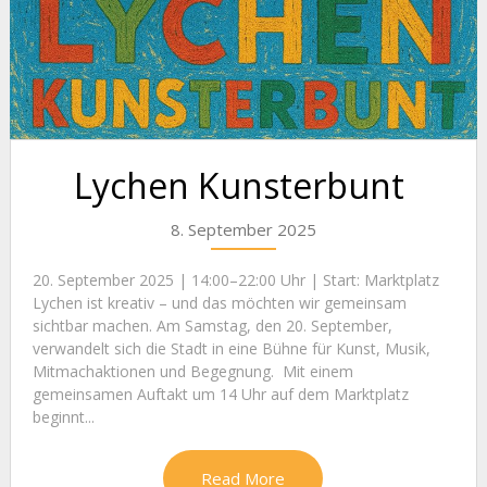
Lychen Kunsterbunt
8. September 2025
20. September 2025 | 14:00–22:00 Uhr | Start: Marktplatz
Lychen ist kreativ – und das möchten wir gemeinsam
sichtbar machen. Am Samstag, den 20. September,
verwandelt sich die Stadt in eine Bühne für Kunst, Musik,
Mitmachaktionen und Begegnung. Mit einem
gemeinsamen Auftakt um 14 Uhr auf dem Marktplatz
beginnt...
Read More